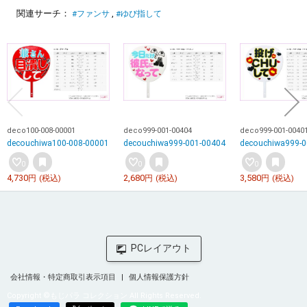
関連サーチ：
#ファンサ
#ゆび指して
deco100-008-00001
deco999-001-00404
deco999-001-0040
decouchiwa100-008-00001
decouchiwa999-001-00404
decouchiwa999-0
0
0
0
4,730
2,680
3,580
円
(税込)
円
(税込)
円
(税込)
会社情報・特定商取引表示項目
個人情報保護方針
Copyright ©もじパラ コレクション All Rights Reserved.